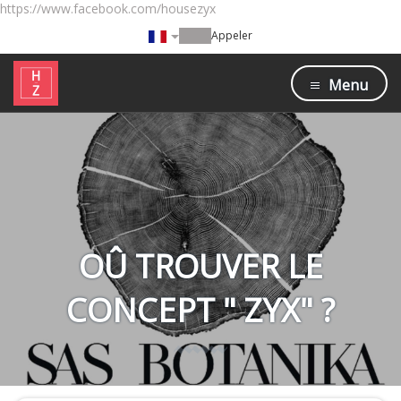
https://www.facebook.com/housezyx
Appeler
Menu
OÛ TROUVER LE
CONCEPT " ZYX" ?