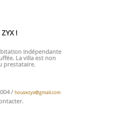
 ZYX !
habitation indépendante
uffée. La villa est non
 prestataire.
8004 /
housezyx@gmail.com
ontacter.