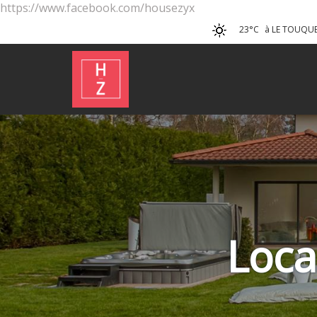
https://www.facebook.com/housezyx
23°C
à LE TOUQUE
Loca