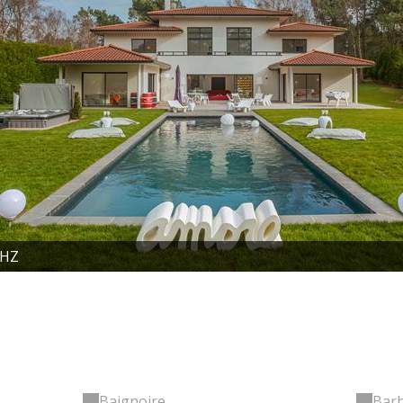
 HZ
Baignoire
Bar