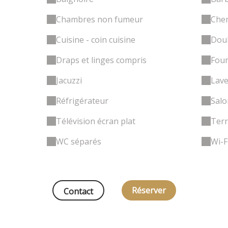
Chambres non fumeur
Che
Cuisine - coin cuisine
Doub
Draps et linges compris
Fou
Jacuzzi
Lave
Réfrigérateur
Salo
Télévision écran plat
Terr
WC séparés
Wi-F
Réserver
Contact