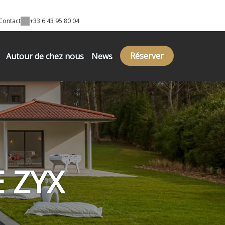
Contact
+33 6 43 95 80 04
Réserver
Autour de chez nous
News
E ZYX