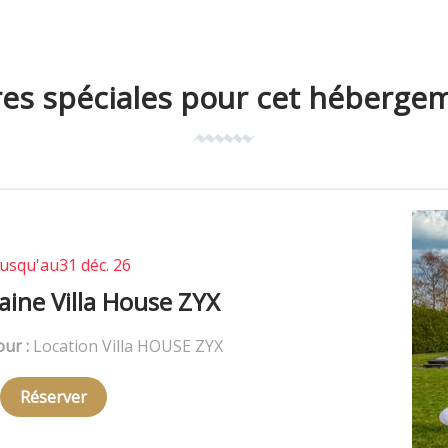
res spéciales pour cet héberge
Jusqu'au
31 déc. 26
aine Villa House ZYX
our :
Location Villa HOUSE ZYX
Réserver