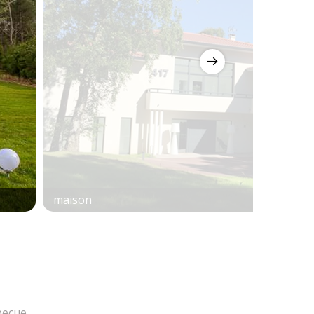
maison
becue