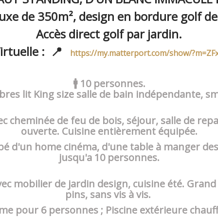
 luxe de 350m², design en bordure golf de 
Accès direct golf par jardin.
Virtuelle : 📍
https://my.matterport.com/show/?m=Z
🚹 10 personnes.
res lit King size salle de bain indépendante, s
 cheminée de feu de bois, séjour, salle de repas
ouverte. Cuisine entièrement équipée.
pé d'un home cinéma, d'une table à manger des
jusqu'a 10 personnes.
vec mobilier de jardin design, cuisine été. Grand
pins, sans vis à vis.
me pour 6 personnes ; Piscine extérieure chauff