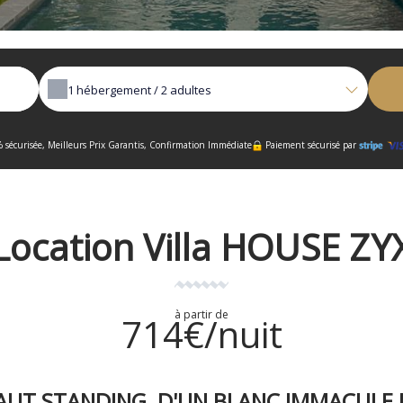
1
hébergement /
2
adultes
 sécurisée, Meilleurs Prix Garantis, Confirmation Immédiate
Paiement sécurisé par
Location Villa HOUSE ZY
à partir de
714€/nuit
HAUT STANDING, D'UN BLANC IMMACULE 