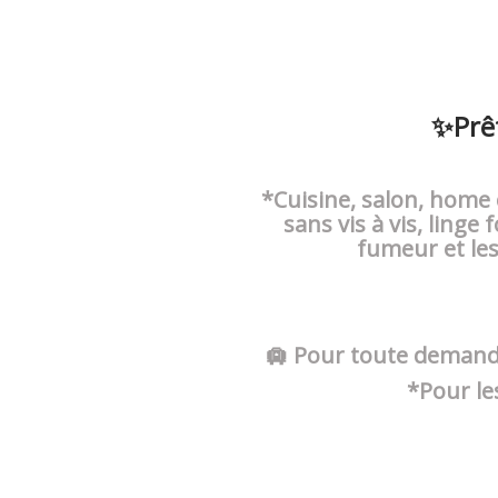
✨Prêt
*Cuisine, salon, home 
sans vis à vis, linge 
fumeur et le
🛄 Pour toute demande
*Pour le