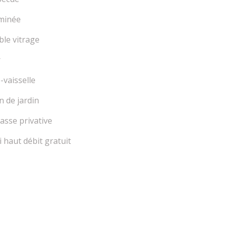
minée
le vitrage
r
-vaisselle
n de jardin
asse privative
i haut débit gratuit