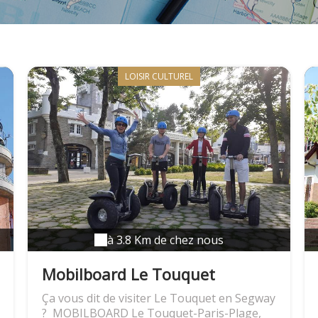
LOISIR CULTUREL
à 3.8 Km de chez nous
Mobilboard Le Touquet
Ça vous dit de visiter Le Touquet en Segway
? MOBILBOARD Le Touquet-Paris-Plage,