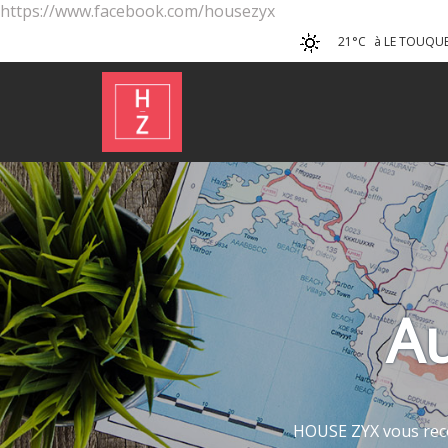
https://www.facebook.com/housezyx
21°C
à LE TOUQUE
Au
HOUSE ZYX vous rec