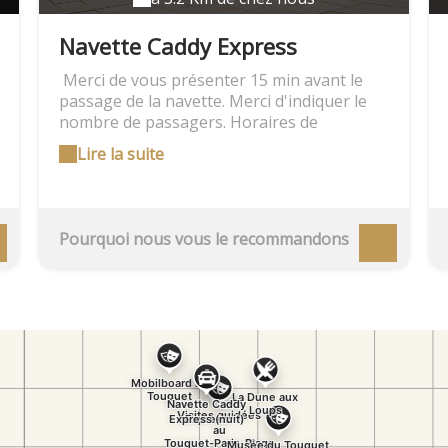
l'univers #MyMobilboard, et trouvons
ensemble la solution qui vous correspond.
Navette Caddy Express
Merci de vous présenter 15 min avant le
passage de la navette. Merci d'indiquer le
nombre de passagers. Horaires de
passages à + ou - 10 min. Offre non
Lire la suite
annulable, non échangeable, non
remboursable.
Pourquoi nous vous le recommandons