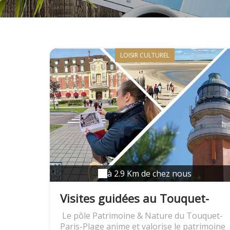
LOISIR CULTUREL
à 2.9 Km de chez nous
Visites guidées au Touquet-
Paris-Plage
Le pôle Patrimoine & Nature du Touquet-
Paris-Plage anime et valorise le patrimoine