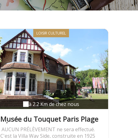
LOISIR CULTUREL
à 2.2 Km de chez nous
Musée du Touquet Paris Plage
- Édouard Champion
AUCUN PRÉLÈVEMENT ne sera effectué.
C'est la Villa Way Side, construite en 1925