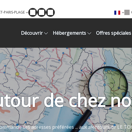
T-PARIS-PLAGE
Découvrir
Hébergements
Offres spéciales
tour de chez n
ommande ses adresses préférées ... aux alentours de LE 