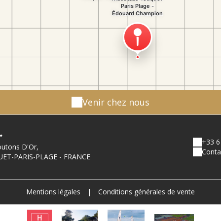
Venir chez nous
+33 6
outons D'Or,
Conta
UET-PARIS-PLAGE - FRANCE
Mentions légales
|
Conditions générales de vente