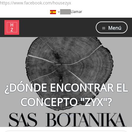
https://www.facebook.com/housezyx
Llamar
Menú
¿DÓNDE ENCONTRAR EL
CONCEPTO "ZYX"?